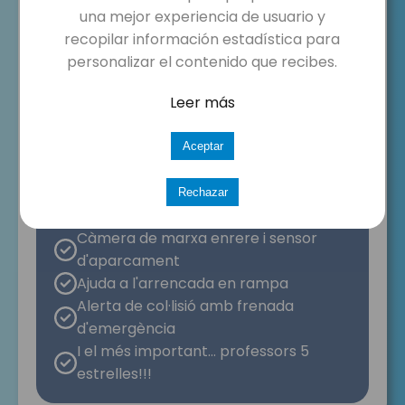
una mejor experiencia de usuario y
recopilar información estadística para
personalizar el contenido que recibes.
Leer más
Aceptar
OPEL CORSA
Motor dièsel que facilita
Rechazar
l'aprenentatge
Càmera de marxa enrere i sensor
d'aparcament
Ajuda a l'arrencada en rampa
Alerta de col·lisió amb frenada
d'emergència
I el més important… professors 5
estrelles!!!