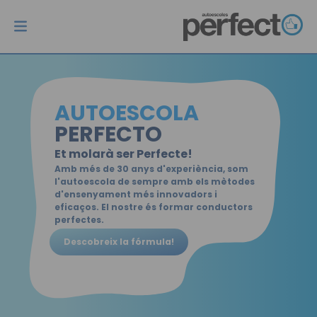
Autoescola
Perfecto
Permisos
Centres
Més
AUTOESCOLA
Inici
B
Barberá del Vallès
Treballa amb nosaltres
PERFECTO
Permisos
AM
Badia del Vallès
Calendaris
Et molarà ser Perfecte!
Amb més de 30 anys d'experiència, som
l'autoescola de sempre amb els mètodes
Centres
A1
Sabadell Centro
d'ensenyament més innovadors i
eficaços. El nostre és formar conductors
Més
A2
Granollers
perfectes.
Descobreix la fórmula!
A
Accés a tests
C
Campus