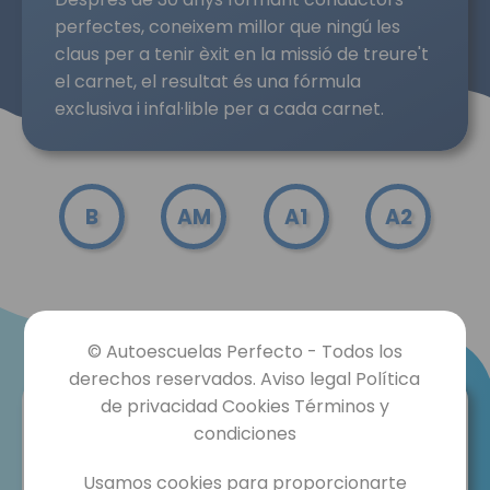
perfectes, coneixem millor que ningú les
claus per a tenir èxit en la missió de treure't
el carnet, el resultat és una fórmula
exclusiva i infal·lible per a cada carnet.
B
AM
A1
A2
© Autoescuelas Perfecto - Todos los
derechos reservados. Aviso legal Política
de privacidad Cookies Términos y
condiciones
Usamos cookies para proporcionarte