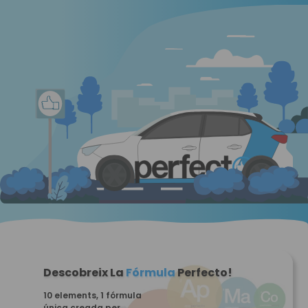
D
C+E
Recuperar puntos
B96
ADR
Certificat
CAP
Descobreix La
Fórmula
Perfecto!
10 elements, 1 fórmula
única creada per