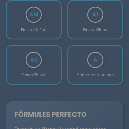
AM
A1
Fins a 50 *cc
Fins a 125 cc
A2
A
Fins a 35 kW
Sense restriccions
FÓRMULES PERFECTO
Després de 30 anys formant conductors